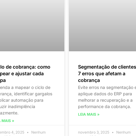
clo de cobrança: como
Segmentação de clientes
ear e ajustar cada
7 erros que afetam a
apa
cobrança
enda a mapear o ciclo de
Evite erros na segmentação 
rança, identificar gargalos
aplique dados do ERP para
plicar automação para
melhorar a recuperação e a
uzir inadimplência
performance da cobrança.
cazmente.
LEIA MAIS »
A MAIS »
embro 4, 2025
Nenhum
novembro 3, 2025
Nenhum