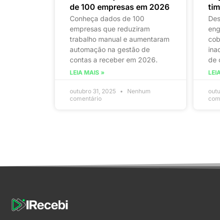
de 100 empresas em 2026
ti
Conheça dados de 100
Des
empresas que reduziram
eng
trabalho manual e aumentaram
cob
automação na gestão de
ina
contas a receber em 2026.
de 
LEIA MAIS »
LEI
outubro 31, 2025
Nenhum
out
comentário
com