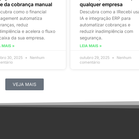
me da cobrança manual
qualquer empresa
cubra como o financial
Descubra como a IRecebi us
agement automatiza
IA e integração ERP para
ranças, reduz
automatizar cobranças e
dimplência e acelera o fluxo
reduzir inadimplência com
caixa da sua empresa.
segurança.
A MAIS »
LEIA MAIS »
ubro 30, 2025
Nenhum
outubro 29, 2025
Nenhum
entário
comentário
VEJA MAIS