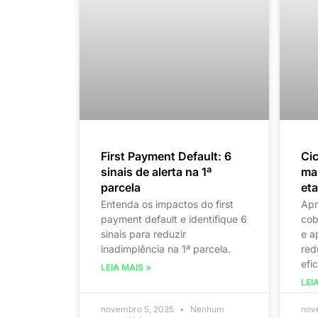
First Payment Default: 6
Ci
sinais de alerta na 1ª
map
parcela
et
Entenda os impactos do first
Apr
payment default e identifique 6
cob
sinais para reduzir
e a
inadimplência na 1ª parcela.
red
efi
LEIA MAIS »
LEI
novembro 5, 2025
Nenhum
nov