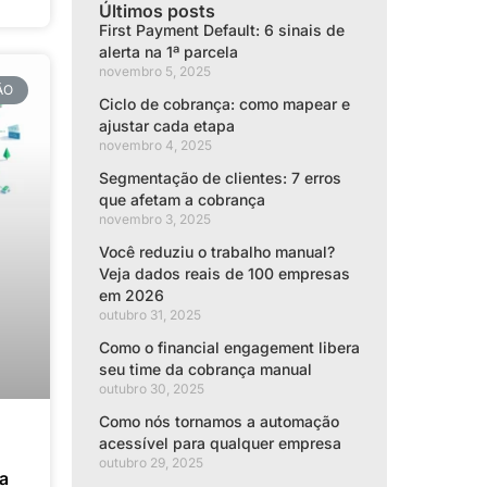
Últimos posts
First Payment Default: 6 sinais de
alerta na 1ª parcela
novembro 5, 2025
ÃO
Ciclo de cobrança: como mapear e
ajustar cada etapa
novembro 4, 2025
Segmentação de clientes: 7 erros
que afetam a cobrança
novembro 3, 2025
Você reduziu o trabalho manual?
Veja dados reais de 100 empresas
em 2026
outubro 31, 2025
Como o financial engagement libera
seu time da cobrança manual
outubro 30, 2025
Como nós tornamos a automação
acessível para qualquer empresa
outubro 29, 2025
ra